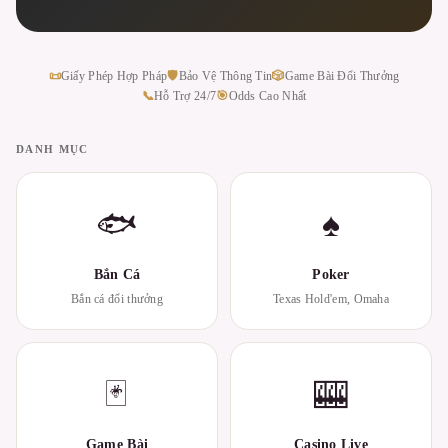
📜
Giấy Phép Hợp Pháp
🛡
Bảo Vệ Thông Tin
🎲
Game Bài Đổi Thưởng
📞
Hỗ Trợ 24/7
🎯
Odds Cao Nhất
DANH MỤC
🐟
♠
Bắn Cá
Poker
Bắn cá đổi thưởng
Texas Hold'em, Omaha
🃏
🎰
Game Bài
Casino Live