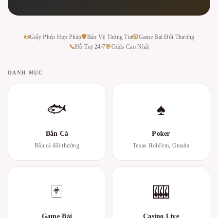
📜
Giấy Phép Hợp Pháp
🛡
Bảo Vệ Thông Tin
🎲
Game Bài Đổi Thưởng
📞
Hỗ Trợ 24/7
🎯
Odds Cao Nhất
DANH MỤC
🐟
♠
Bắn Cá
Poker
Bắn cá đổi thưởng
Texas Hold'em, Omaha
🃏
🎰
Game Bài
Casino Live