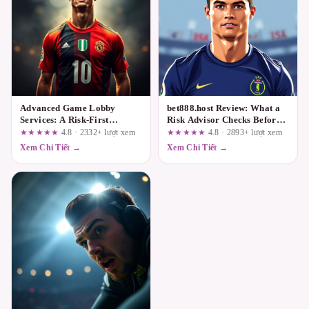
Advanced Game Lobby
bet888.host Review: What a
Services: A Risk-First
Risk Advisor Checks Before
Evaluation Framework for
You Register, Play, or Deposit
★★★★★
4.8 · 2332+ lượt xem
★★★★★
4.8 · 2893+ lượt xem
8kbet
Xem Chi Tiết →
Xem Chi Tiết →