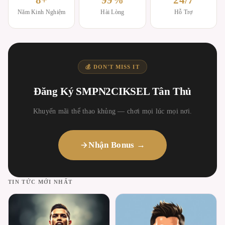
Năm Kinh Nghiệm
Hài Lòng
Hỗ Trợ
💰 DON'T MISS IT
Đăng Ký SMPN2CIKSEL Tân Thủ
Khuyến mãi thể thao khủng — chơi mọi lúc mọi nơi.
Nhận Bonus →
TIN TỨC MỚI NHẤT