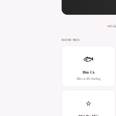
📜
Giấ
DANH MỤC
🐟
Bắn Cá
Bắn cá đổi thưởng
⭐