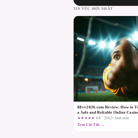
TIN TỨC MỚI NHẤT
88vv2026.com Review: How to Tell
a Safe and Reliable Online Casin
Platform
★★★★★
4.8 · 2542+ lượt xem
Xem Chi Tiết →