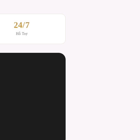
24/7
Hỗ Trợ