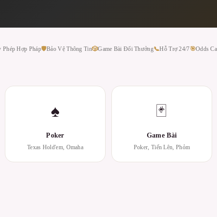
y Phép Hợp Pháp
🛡
Bảo Vệ Thông Tin
🎲
Game Bài Đổi Thưởng
📞
Hỗ Trợ 24/7
🎯
Odds Ca
♠
🃏
Poker
Game Bài
Texas Hold'em, Omaha
Poker, Tiến Lên, Phỏm