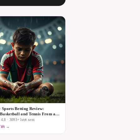
 Sports Betting Review:
 Basketball and Tennis From a
Perspective
★
4.8 · 3093+ lượt xem
iết →