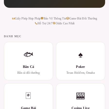
📜
Giấy Phép Hợp Pháp
🛡
Bảo Vệ Thông Tin
🎲
Game Bài Đổi Thưởng
📞
Hỗ Trợ 24/7
🎯
Odds Cao Nhất
DANH MỤC
🐟
♠
Bắn Cá
Poker
Bắn cá đổi thưởng
Texas Hold'em, Omaha
🃏
🎰
Game Bài
Casino Live