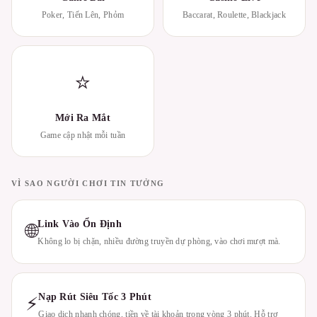
Poker, Tiến Lên, Phỏm
Baccarat, Roulette, Blackjack
⭐
Mới Ra Mắt
Game cập nhật mỗi tuần
VÌ SAO NGƯỜI CHƠI TIN TƯỞNG
Link Vào Ổn Định
🌐
Không lo bị chặn, nhiều đường truyền dự phòng, vào chơi mượt mà.
Nạp Rút Siêu Tốc 3 Phút
⚡
Giao dịch nhanh chóng, tiền về tài khoản trong vòng 3 phút. Hỗ trợ