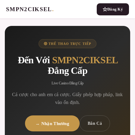
SMPN2CIKSEL
.
Đăng Ký
🤑 THỂ THAO TRỰC TIẾP
Đến Với
SMPN2CIKSEL
Đẳng Cấp
Live Casino Đẳng Cấp
Cá cược cho anh em cá cược. Giấy phép hợp pháp, link
vào ổn định.
→ Nhận Thưởng
Bắn Cá