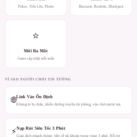
Poker, Tiến Lên, Phỏm
Baccarat, Roulette, Blackjack
⭐
Mới Ra Mắt
Game cập nhật mỗi tuần
VÌ SAO NGƯỜI CHƠI TIN TƯỞNG
Link Vào Ổn Định
🌐
Không lo bị chặn, nhiều đường truyền dự phòng, vào chơi mượt mà.
Nạp Rút Siêu Tốc 3 Phút
⚡
Giao dịch nhanh chóng, tiền về tài khoản trong vòng 3 phút. Hỗ trợ