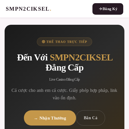
SMPN2CIKSEL
.
Đăng Ký
🤑 THỂ THAO TRỰC TIẾP
Đến Với
SMPN2CIKSEL
Đẳng Cấp
Live Casino Đẳng Cấp
Cá cược cho anh em cá cược. Giấy phép hợp pháp, link
vào ổn định.
→ Nhận Thưởng
Bắn Cá