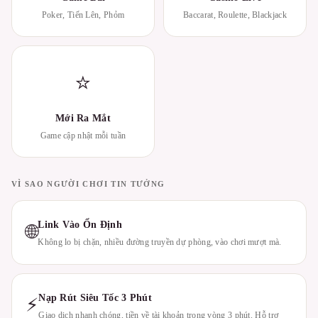
Poker, Tiến Lên, Phỏm
Baccarat, Roulette, Blackjack
⭐
Mới Ra Mắt
Game cập nhật mỗi tuần
VÌ SAO NGƯỜI CHƠI TIN TƯỞNG
Link Vào Ổn Định
🌐
Không lo bị chặn, nhiều đường truyền dự phòng, vào chơi mượt mà.
Nạp Rút Siêu Tốc 3 Phút
⚡
Giao dịch nhanh chóng, tiền về tài khoản trong vòng 3 phút. Hỗ trợ