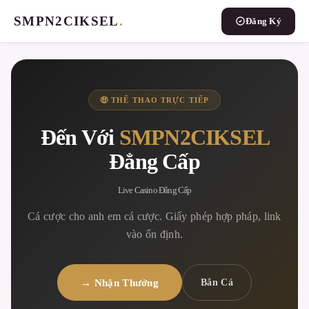
SMPN2CIKSEL
.
Đăng Ký
🤑 THỂ THAO TRỰC TIẾP
Đến Với
SMPN2CIKSEL
Đẳng Cấp
Live Casino Đẳng Cấp
Cá cược cho anh em cá cược. Giấy phép hợp pháp, link
vào ổn định.
→ Nhận Thưởng
Bắn Cá