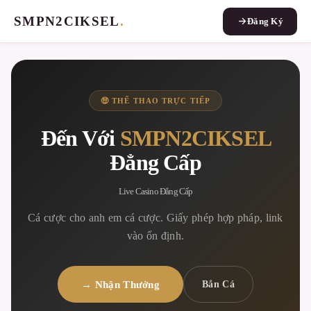
SMPN2CIKSEL
.
Đăng Ký
🤑 THỂ THAO TRỰC TIẾP
Đến Với
SMPN2CIKSEL
Đẳng Cấp
Live Casino Đẳng Cấp
Cá cược cho anh em cá cược. Giấy phép hợp pháp, link
vào ổn định.
→ Nhận Thưởng
Bắn Cá