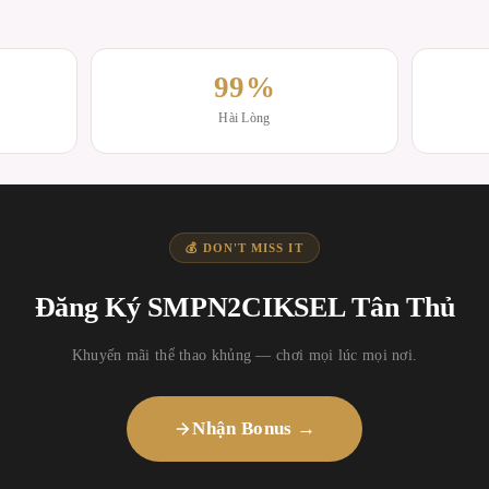
99%
Hài Lòng
💰 DON'T MISS IT
Đăng Ký SMPN2CIKSEL Tân Thủ
Khuyến mãi thể thao khủng — chơi mọi lúc mọi nơi.
Nhận Bonus →