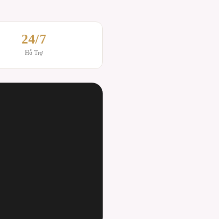
24/7
Hỗ Trợ