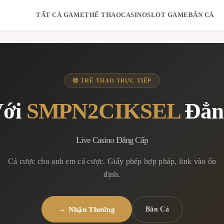
TẤT CẢ GAME
THỂ THAO
CASINO
SLOT GAME
BẮN CÁ
🤑 THỂ THAO TRỰC TIẾP
Với
SMPN2CIKSEL
Đẳn
Live Casino Đẳng Cấp
Cá cược cho anh em cá cược. Giấy phép hợp pháp, link vào ổn
định.
→ Nhận Thưởng
Bắn Cá