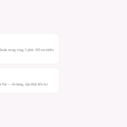
khoản trong vòng 3 phút. Hỗ trợ nhiều
me bài — đa dạng, cập nhật liên tục.