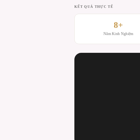
KẾT QUẢ THỰC TẾ
8+
Năm Kinh Nghiệm