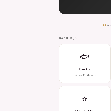
📜
Giấ
DANH MỤC
🐟
Bắn Cá
Bắn cá đổi thưởng
⭐