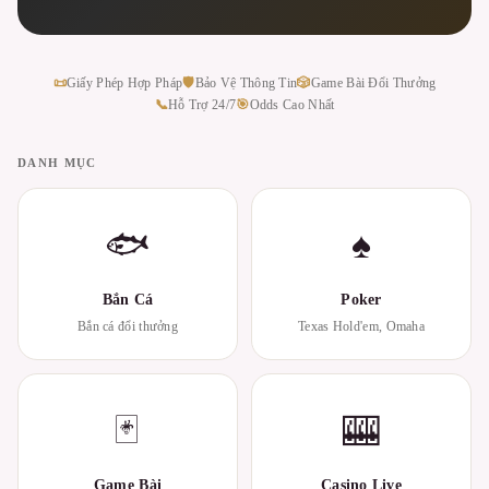
📜
Giấy Phép Hợp Pháp
🛡
Bảo Vệ Thông Tin
🎲
Game Bài Đổi Thưởng
📞
Hỗ Trợ 24/7
🎯
Odds Cao Nhất
DANH MỤC
🐟
♠
Bắn Cá
Poker
Bắn cá đổi thưởng
Texas Hold'em, Omaha
🃏
🎰
Game Bài
Casino Live