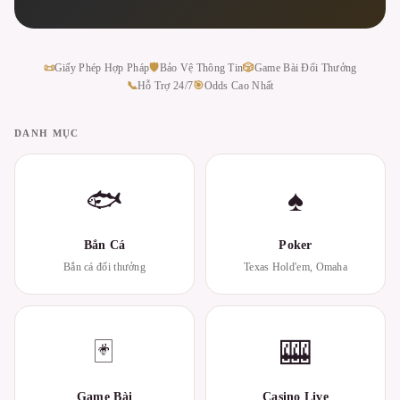
📜
Giấy Phép Hợp Pháp
🛡
Bảo Vệ Thông Tin
🎲
Game Bài Đổi Thưởng
📞
Hỗ Trợ 24/7
🎯
Odds Cao Nhất
DANH MỤC
🐟
♠
Bắn Cá
Poker
Bắn cá đổi thưởng
Texas Hold'em, Omaha
🃏
🎰
Game Bài
Casino Live