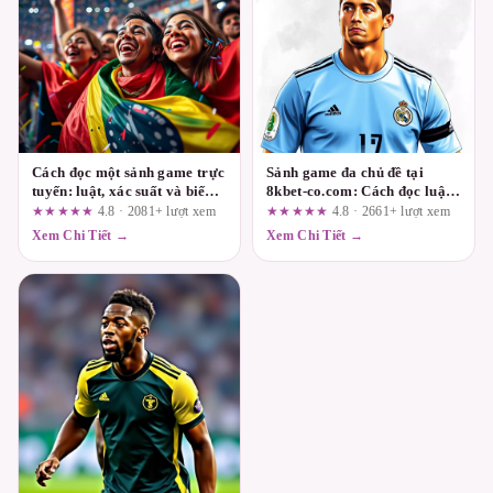
Cách đọc một sảnh game trực
Sảnh game đa chủ đề tại
tuyến: luật, xác suất và biến
8kbet-co.com: Cách đọc luật,
động khi chơi tại bet888.host
xác suất và biến động để đặt
★★★★★
4.8 · 2081+ lượt xem
★★★★★
4.8 · 2661+ lượt xem
cược thông minh
Xem Chi Tiết →
Xem Chi Tiết →