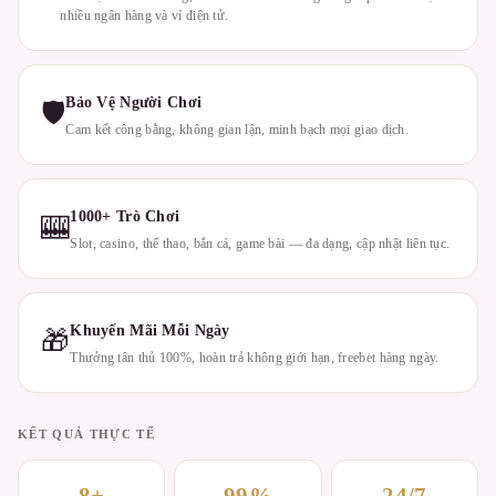
nhiều ngân hàng và ví điện tử.
Bảo Vệ Người Chơi
🛡
Cam kết công bằng, không gian lận, minh bạch mọi giao dịch.
1000+ Trò Chơi
🎰
Slot, casino, thể thao, bắn cá, game bài — đa dạng, cập nhật liên tục.
Khuyến Mãi Mỗi Ngày
🎁
Thưởng tân thủ 100%, hoàn trả không giới hạn, freebet hàng ngày.
KẾT QUẢ THỰC TẾ
8+
99%
24/7