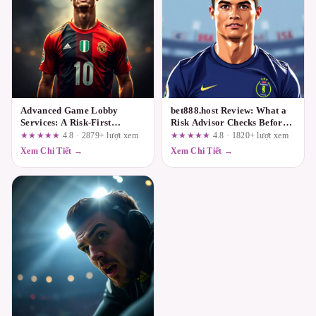
Advanced Game Lobby
bet888.host Review: What a
Services: A Risk-First
Risk Advisor Checks Before
Evaluation Framework for
You Register, Play, or Deposit
★★★★★
4.8 · 2879+ lượt xem
★★★★★
4.8 · 1820+ lượt xem
8kbet
Xem Chi Tiết →
Xem Chi Tiết →