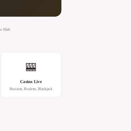
o Nhất
🎰
Casino Live
Baccarat, Roulette, Blackjack