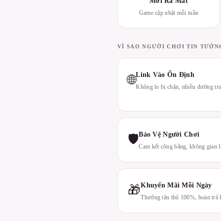
Mới Ra Mắt
Game cập nhật mỗi tuần
VÌ SAO NGƯỜI CHƠI TIN TƯỞN
Link Vào Ổn Định
🌐
Không lo bị chặn, nhiều đường tr
Bảo Vệ Người Chơi
🛡
Cam kết công bằng, không gian l
Khuyến Mãi Mỗi Ngày
🎁
Thưởng tân thủ 100%, hoàn trả k