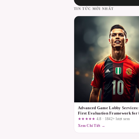
TIN TỨC MỚI NHẤT
Advanced Game Lobby Services: 
First Evaluation Framework for 
★★★★★
4.8 · 1842+ lượt xem
Xem Chi Tiết →