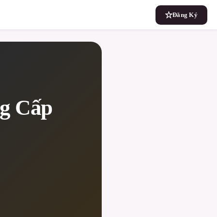
Đăng Ký
g Cấp