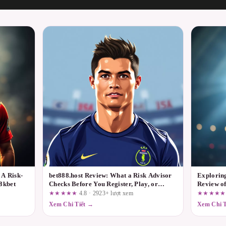
A Risk-
bet888.host Review: What a Risk Advisor
Exploring
8kbet
Checks Before You Register, Play, or
Review o
Deposit
Entertai
★★★★★
4.8 · 2923+ lượt xem
★★★★
Xem Chi Tiết →
Xem Chi T