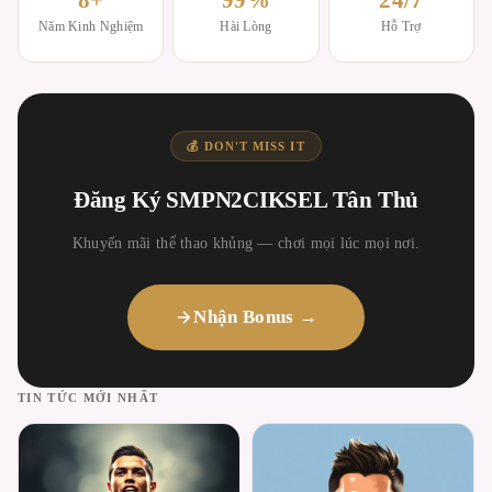
Năm Kinh Nghiệm
Hài Lòng
Hỗ Trợ
💰 DON'T MISS IT
Đăng Ký SMPN2CIKSEL Tân Thủ
Khuyến mãi thể thao khủng — chơi mọi lúc mọi nơi.
Nhận Bonus →
TIN TỨC MỚI NHẤT