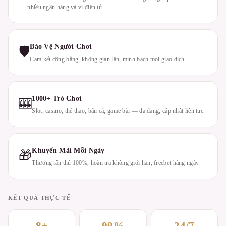
nhiều ngân hàng và ví điện tử.
Bảo Vệ Người Chơi
🛡
Cam kết công bằng, không gian lận, minh bạch mọi giao dịch.
1000+ Trò Chơi
🎰
Slot, casino, thể thao, bắn cá, game bài — đa dạng, cập nhật liên tục.
Khuyến Mãi Mỗi Ngày
🎁
Thưởng tân thủ 100%, hoàn trả không giới hạn, freebet hàng ngày.
KẾT QUẢ THỰC TẾ
8+
99%
24/7