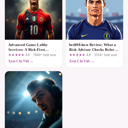
Advanced Game Lobby
bet888.host Review: What a
Services: A Risk-First
Risk Advisor Checks Before
Evaluation Framework for
You Register, Play, or Deposit
★★★★★
4.8 · 1940+ lượt xem
★★★★★
4.8 · 3334+ lượt xem
8kbet
Xem Chi Tiết →
Xem Chi Tiết →