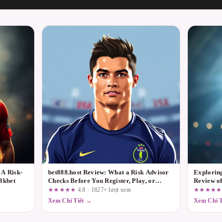
A Risk-
bet888.host Review: What a Risk Advisor
Exploring
8kbet
Checks Before You Register, Play, or
Review o
Deposit
Entertai
★★★★★
4.8 · 1827+ lượt xem
★★★★
Xem Chi Tiết →
Xem Chi T