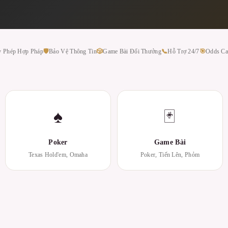
y Phép Hợp Pháp
🛡
Bảo Vệ Thông Tin
🎲
Game Bài Đổi Thưởng
📞
Hỗ Trợ 24/7
🎯
Odds Ca
♠
🃏
Poker
Game Bài
Texas Hold'em, Omaha
Poker, Tiến Lên, Phỏm