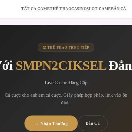
TẤT CẢ GAME
THỂ THAO
CASINO
SLOT GAME
BẮN CÁ
🤑 THỂ THAO TRỰC TIẾP
Với
SMPN2CIKSEL
Đẳn
Live Casino Đẳng Cấp
Cá cược cho anh em cá cược. Giấy phép hợp pháp, link vào ổn
định.
→ Nhận Thưởng
Bắn Cá