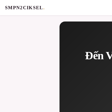
SMPN2CIKSEL
.
Đến 