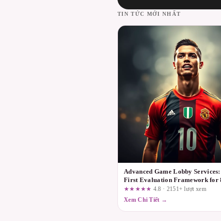
TIN TỨC MỚI NHẤT
Advanced Game Lobby Services: 
First Evaluation Framework for 
★★★★★
4.8 · 2151+ lượt xem
Xem Chi Tiết →