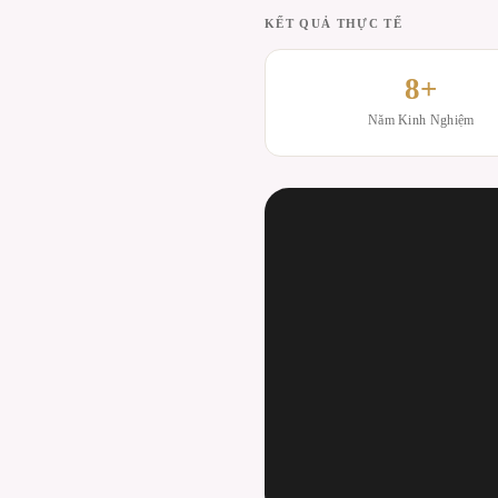
KẾT QUẢ THỰC TẾ
8+
Năm Kinh Nghiệm