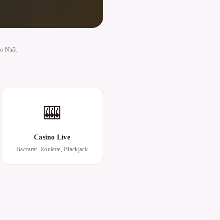
o Nhất
🎰
Casino Live
Baccarat, Roulette, Blackjack