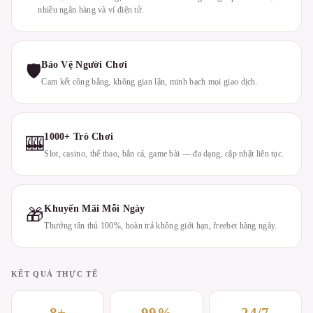
nhiều ngân hàng và ví điện tử.
Bảo Vệ Người Chơi
🛡
Cam kết công bằng, không gian lận, minh bạch mọi giao dịch.
1000+ Trò Chơi
🎰
Slot, casino, thể thao, bắn cá, game bài — đa dạng, cập nhật liên tục.
Khuyến Mãi Mỗi Ngày
🎁
Thưởng tân thủ 100%, hoàn trả không giới hạn, freebet hàng ngày.
KẾT QUẢ THỰC TẾ
8+
99%
24/7