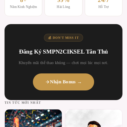
Năm Kinh Nghiệm
Hài Lòng
Hỗ Trợ
💰 DON'T MISS IT
Đăng Ký SMPN2CIKSEL Tân Thủ
Khuyến mãi thể thao khủng — chơi mọi lúc mọi nơi.
Nhận Bonus →
TIN TỨC MỚI NHẤT