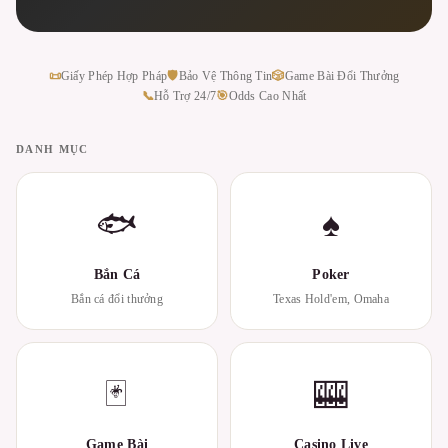
📜
Giấy Phép Hợp Pháp
🛡
Bảo Vệ Thông Tin
🎲
Game Bài Đổi Thưởng
📞
Hỗ Trợ 24/7
🎯
Odds Cao Nhất
DANH MỤC
🐟
♠
Bắn Cá
Poker
Bắn cá đổi thưởng
Texas Hold'em, Omaha
🃏
🎰
Game Bài
Casino Live