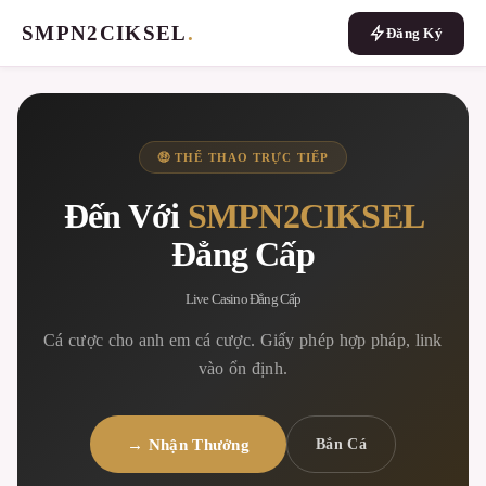
SMPN2CIKSEL
.
Đăng Ký
🤑 THỂ THAO TRỰC TIẾP
Đến Với
SMPN2CIKSEL
Đẳng Cấp
Live Casino Đẳng Cấp
Cá cược cho anh em cá cược. Giấy phép hợp pháp, link
vào ổn định.
→ Nhận Thưởng
Bắn Cá