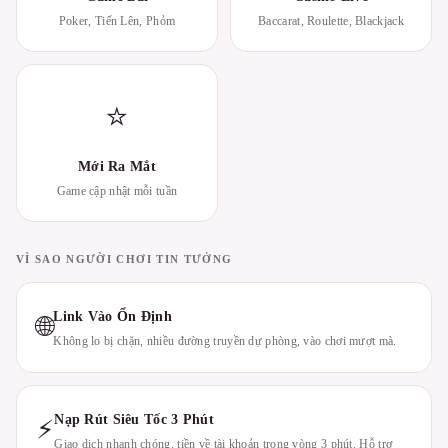
Poker, Tiến Lên, Phỏm
Baccarat, Roulette, Blackjack
⭐
Mới Ra Mắt
Game cập nhật mỗi tuần
VÌ SAO NGƯỜI CHƠI TIN TƯỞNG
Link Vào Ổn Định
🌐
Không lo bị chặn, nhiều đường truyền dự phòng, vào chơi mượt mà.
Nạp Rút Siêu Tốc 3 Phút
⚡
Giao dịch nhanh chóng, tiền về tài khoản trong vòng 3 phút. Hỗ trợ