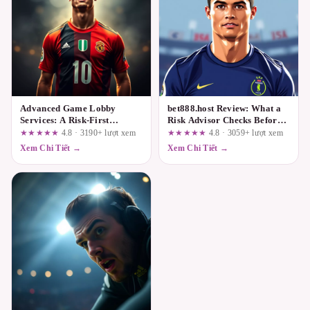
Advanced Game Lobby
bet888.host Review: What a
Services: A Risk-First
Risk Advisor Checks Before
Evaluation Framework for
You Register, Play, or Deposit
★★★★★
4.8 · 3190+ lượt xem
★★★★★
4.8 · 3059+ lượt xem
8kbet
Xem Chi Tiết →
Xem Chi Tiết →