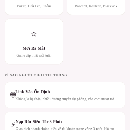
Poker, Tiến Lên, Phỏm
Baccarat, Roulette, Blackjack
⭐
Mới Ra Mắt
Game cập nhật mỗi tuần
VÌ SAO NGƯỜI CHƠI TIN TƯỞNG
Link Vào Ổn Định
🌐
Không lo bị chặn, nhiều đường truyền dự phòng, vào chơi mượt mà.
Nạp Rút Siêu Tốc 3 Phút
⚡
Giao dịch nhanh chóng, tiền về tài khoản trong vòng 3 phút. Hỗ trợ