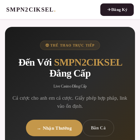
SMPN2CIKSEL
.
Đăng Ký
🤑 THỂ THAO TRỰC TIẾP
Đến Với
SMPN2CIKSEL
Đẳng Cấp
Live Casino Đẳng Cấp
Cá cược cho anh em cá cược. Giấy phép hợp pháp, link
vào ổn định.
→ Nhận Thưởng
Bắn Cá