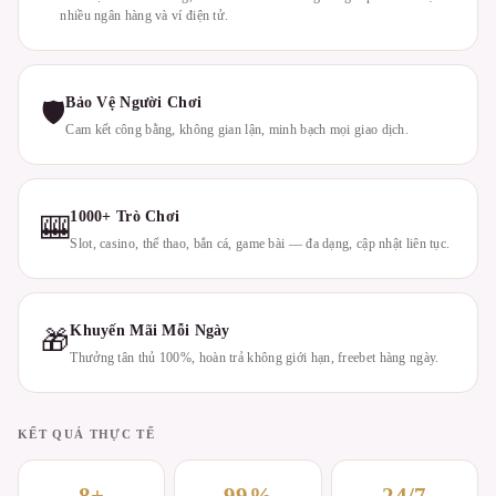
nhiều ngân hàng và ví điện tử.
Bảo Vệ Người Chơi
🛡
Cam kết công bằng, không gian lận, minh bạch mọi giao dịch.
1000+ Trò Chơi
🎰
Slot, casino, thể thao, bắn cá, game bài — đa dạng, cập nhật liên tục.
Khuyến Mãi Mỗi Ngày
🎁
Thưởng tân thủ 100%, hoàn trả không giới hạn, freebet hàng ngày.
KẾT QUẢ THỰC TẾ
8+
99%
24/7