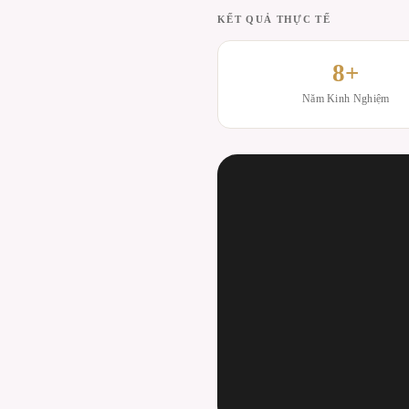
KẾT QUẢ THỰC TẾ
8+
Năm Kinh Nghiệm