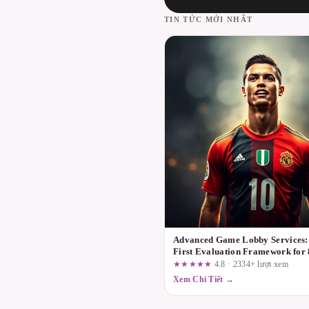
TIN TỨC MỚI NHẤT
Advanced Game Lobby Services: 
First Evaluation Framework for 
★★★★★
4.8 · 2334+ lượt xem
Xem Chi Tiết →