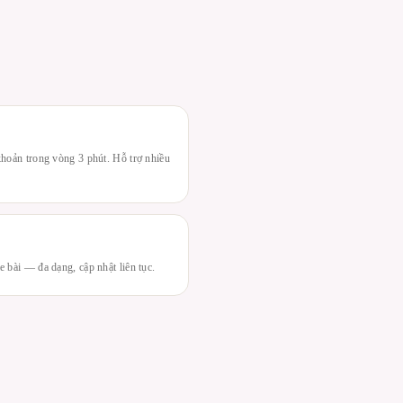
khoản trong vòng 3 phút. Hỗ trợ nhiều
me bài — đa dạng, cập nhật liên tục.