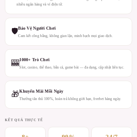
nhiều ngân hàng và ví điện tử.
Bảo Vệ Người Chơi
🛡
Cam kết công bằng, không gian lận, minh bạch mọi giao dịch.
1000+ Trò Chơi
🎰
Slot, casino, thể thao, bắn cá, game bài — đa dạng, cập nhật liên tục.
Khuyến Mãi Mỗi Ngày
🎁
Thưởng tân thủ 100%, hoàn trả không giới hạn, freebet hàng ngày.
KẾT QUẢ THỰC TẾ
8+
99%
24/7