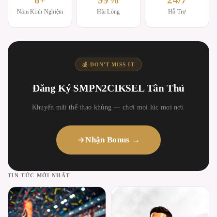
Năm Kinh Nghiệm
Hài Lòng
Hỗ Trợ
💰 DON'T MISS IT
Đăng Ký SMPN2CIKSEL Tân Thủ
Khuyến mãi thể thao khủng — chơi mọi lúc mọi nơi.
Nhận Bonus →
TIN TỨC MỚI NHẤT