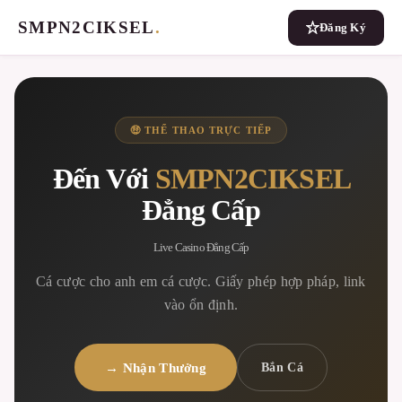
SMPN2CIKSEL
.
Đăng Ký
🤑 THỂ THAO TRỰC TIẾP
Đến Với
SMPN2CIKSEL
Đẳng Cấp
Live Casino Đẳng Cấp
Cá cược cho anh em cá cược. Giấy phép hợp pháp, link
vào ổn định.
→ Nhận Thưởng
Bắn Cá