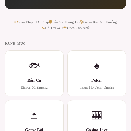
📜
Giấy Phép Hợp Pháp
🛡
Bảo Vệ Thông Tin
🎲
Game Bài Đổi Thưởng
📞
Hỗ Trợ 24/7
🎯
Odds Cao Nhất
DANH MỤC
🐟
♠
Bắn Cá
Poker
Bắn cá đổi thưởng
Texas Hold'em, Omaha
🃏
🎰
Game Bài
Casino Live