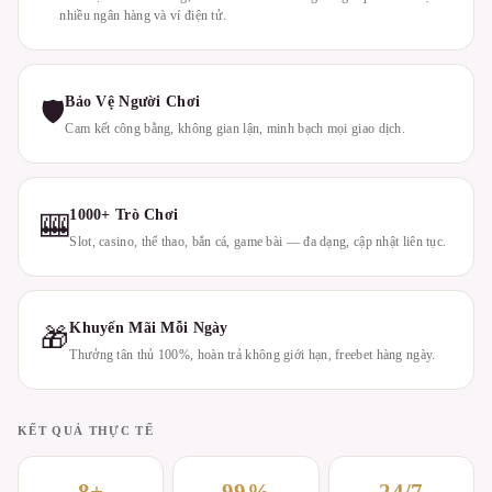
nhiều ngân hàng và ví điện tử.
Bảo Vệ Người Chơi
🛡
Cam kết công bằng, không gian lận, minh bạch mọi giao dịch.
1000+ Trò Chơi
🎰
Slot, casino, thể thao, bắn cá, game bài — đa dạng, cập nhật liên tục.
Khuyến Mãi Mỗi Ngày
🎁
Thưởng tân thủ 100%, hoàn trả không giới hạn, freebet hàng ngày.
KẾT QUẢ THỰC TẾ
8+
99%
24/7