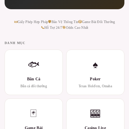
📜
Giấy Phép Hợp Pháp
🛡
Bảo Vệ Thông Tin
🎲
Game Bài Đổi Thưởng
📞
Hỗ Trợ 24/7
🎯
Odds Cao Nhất
DANH MỤC
🐟
♠
Bắn Cá
Poker
Bắn cá đổi thưởng
Texas Hold'em, Omaha
🃏
🎰
Game Bài
Casino Live