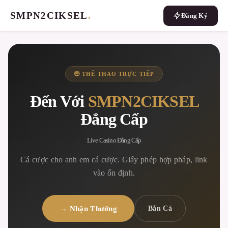
SMPN2CIKSEL
.
Đăng Ký
🤑 THỂ THAO TRỰC TIẾP
Đến Với
SMPN2CIKSEL
Đẳng Cấp
Live Casino Đẳng Cấp
Cá cược cho anh em cá cược. Giấy phép hợp pháp, link
vào ổn định.
→ Nhận Thưởng
Bắn Cá