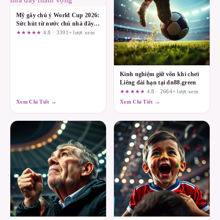
Mỹ gây chú ý World Cup 2026:
Sức hút từ nước chủ nhà đầy
tham vọng
★★★★★
4.8 · 3391+ lượt xem
Kinh nghiệm giữ vốn khi chơi
Liêng dài hạn tại dn88.green
★★★★★
4.8 · 2664+ lượt xem
Xem Chi Tiết →
Xem Chi Tiết →