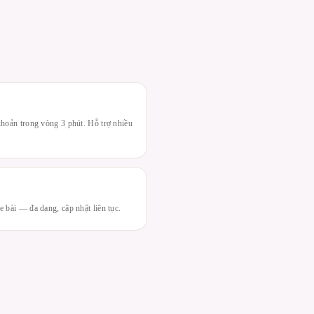
khoản trong vòng 3 phút. Hỗ trợ nhiều
me bài — đa dạng, cập nhật liên tục.