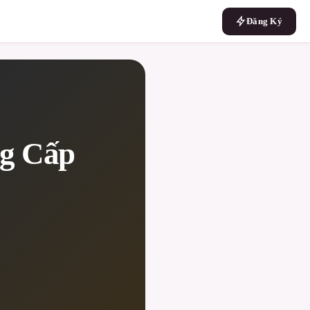
Đăng Ký
g Cấp