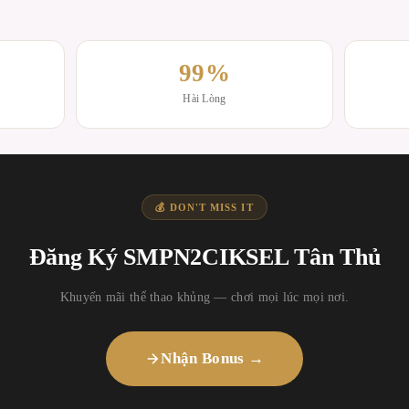
99%
Hài Lòng
💰 DON'T MISS IT
Đăng Ký SMPN2CIKSEL Tân Thủ
Khuyến mãi thể thao khủng — chơi mọi lúc mọi nơi.
Nhận Bonus →