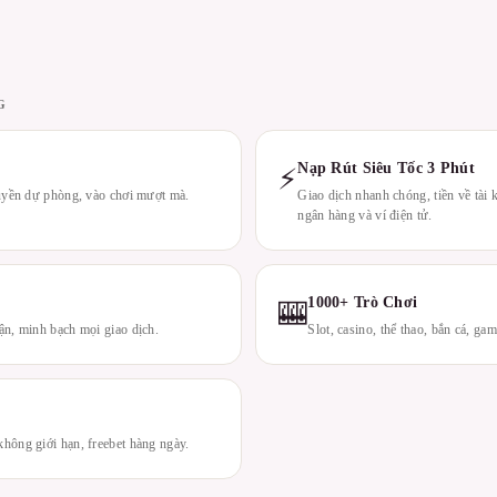
G
Nạp Rút Siêu Tốc 3 Phút
⚡
uyền dự phòng, vào chơi mượt mà.
Giao dịch nhanh chóng, tiền về tài 
ngân hàng và ví điện tử.
1000+ Trò Chơi
🎰
ận, minh bạch mọi giao dịch.
Slot, casino, thể thao, bắn cá, ga
hông giới hạn, freebet hàng ngày.