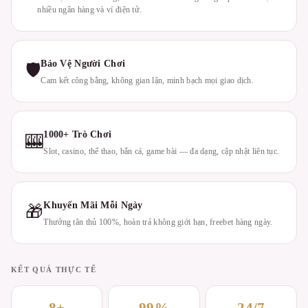
nhiều ngân hàng và ví điện tử.
Bảo Vệ Người Chơi
🛡
Cam kết công bằng, không gian lận, minh bạch mọi giao dịch.
1000+ Trò Chơi
🎰
Slot, casino, thể thao, bắn cá, game bài — đa dạng, cập nhật liên tục.
Khuyến Mãi Mỗi Ngày
🎁
Thưởng tân thủ 100%, hoàn trả không giới hạn, freebet hàng ngày.
KẾT QUẢ THỰC TẾ
8+
99%
24/7