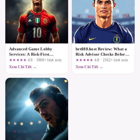
Advanced Game Lobby
bet888.host Review: What a
Services: A Risk-First
Risk Advisor Checks Before
Evaluation Framework for
You Register, Play, or Deposit
★★★★★
4.8 · 1906+ lượt xem
★★★★★
4.8 · 2162+ lượt xem
8kbet
Xem Chi Tiết →
Xem Chi Tiết →