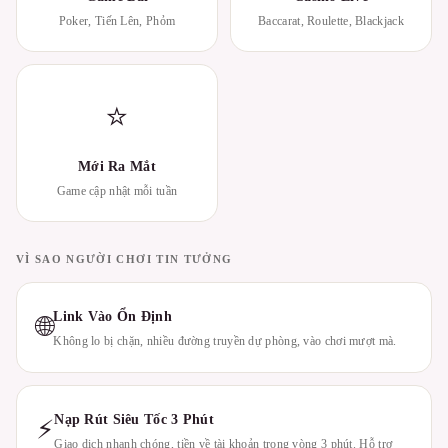
Poker, Tiến Lên, Phỏm
Baccarat, Roulette, Blackjack
⭐
Mới Ra Mắt
Game cập nhật mỗi tuần
VÌ SAO NGƯỜI CHƠI TIN TƯỞNG
Link Vào Ổn Định
🌐
Không lo bị chặn, nhiều đường truyền dự phòng, vào chơi mượt mà.
Nạp Rút Siêu Tốc 3 Phút
⚡
Giao dịch nhanh chóng, tiền về tài khoản trong vòng 3 phút. Hỗ trợ