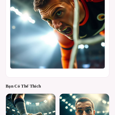
Bạn Có Thể Thích