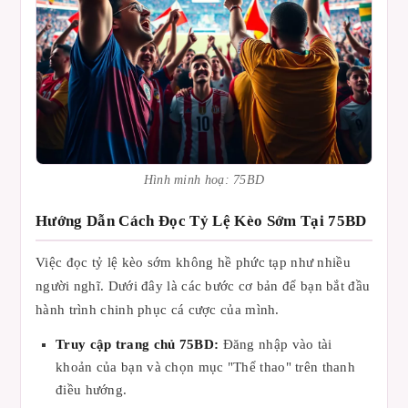
Hình minh hoạ: 75BD
Hướng Dẫn Cách Đọc Tỷ Lệ Kèo Sớm Tại 75BD
Việc đọc tỷ lệ kèo sớm không hề phức tạp như nhiều
người nghĩ. Dưới đây là các bước cơ bản để bạn bắt đầu
hành trình chinh phục cá cược của mình.
Truy cập trang chủ 75BD:
Đăng nhập vào tài
khoản của bạn và chọn mục "Thể thao" trên thanh
điều hướng.