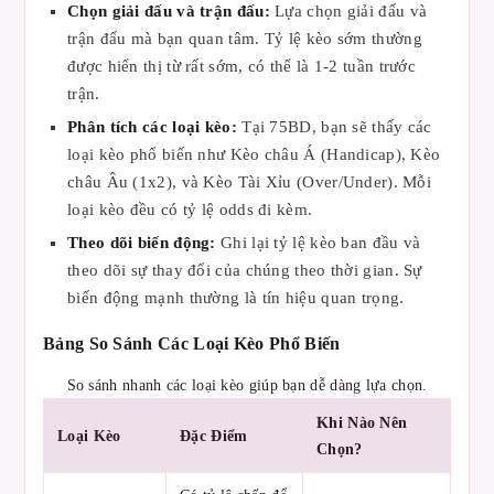
Chọn giải đấu và trận đấu:
Lựa chọn giải đấu và
trận đấu mà bạn quan tâm. Tỷ lệ kèo sớm thường
được hiển thị từ rất sớm, có thể là 1-2 tuần trước
trận.
Phân tích các loại kèo:
Tại 75BD, bạn sẽ thấy các
loại kèo phổ biến như Kèo châu Á (Handicap), Kèo
châu Âu (1x2), và Kèo Tài Xỉu (Over/Under). Mỗi
loại kèo đều có tỷ lệ odds đi kèm.
Theo dõi biến động:
Ghi lại tỷ lệ kèo ban đầu và
theo dõi sự thay đổi của chúng theo thời gian. Sự
biến động mạnh thường là tín hiệu quan trọng.
Bảng So Sánh Các Loại Kèo Phổ Biến
So sánh nhanh các loại kèo giúp bạn dễ dàng lựa chọn.
Khi Nào Nên
Loại Kèo
Đặc Điểm
Chọn?