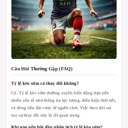
Câu Hỏi Thường Gặp (FAQ)
Tỷ lệ kèo sớm có thay đổi không?
Có. Tỷ lệ kèo sớm thường xuyên biến động dựa trên
nhiều yếu tố như thông tin lực lượng, điều kiện thời tiết,
và dòng tiền đặt cược từ người chơi. Việc theo dõi sát
sao sự thay đổi này là rất quan trọng.
Khi nào nên bắt đầu phân tích tỷ lệ kèo sớm?