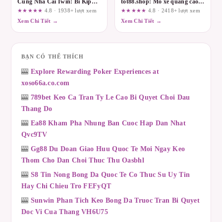
Cùng Nhà Cái Iwin: Bí Kíp
tot88.shop: Mổ xẻ quảng cáo
"Bắt" Trái Bóng Tròn Xoay
bằng tiêu chí thực tế
★★★★★
4.8 · 1938+ lượt xem
★★★★★
4.8 · 2418+ lượt xem
Đúng Hướng
Xem Chi Tiết →
Xem Chi Tiết →
BẠN CÓ THỂ THÍCH
🎰
Explore Rewarding Poker Experiences at
xoso66a.co.com
🎰
789bet Keo Ca Tran Ty Le Cao Bi Quyet Choi Dau
Thang Do
🎰
Ea88 Kham Pha Nhung Ban Cuoc Hap Dan Nhat
Qvc9TV
🎰
Gg88 Du Doan Giao Huu Quoc Te Moi Ngay Keo
Thom Cho Dan Choi Thuc Thu Oasbhl
🎰
S8 Tin Nong Bong Da Quoc Te Co Thuc Su Uy Tin
Hay Chi Chieu Tro FEFyQT
🎰
Sunwin Phan Tich Keo Bong Da Truoc Tran Bi Quyet
Doc Vi Cua Thang VH6U75