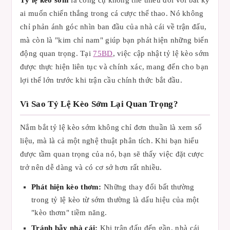
ai muốn chiến thắng trong cá cược thể thao. Nó không
chỉ phản ánh góc nhìn ban đầu của nhà cái về trận đấu,
mà còn là "kim chỉ nam" giúp bạn phát hiện những biến
động quan trọng. Tại
75BD
, việc cập nhật tỷ lệ kèo sớm
được thực hiện liên tục và chính xác, mang đến cho bạn
lợi thế lớn trước khi trận cầu chính thức bắt đầu.
Vì Sao Tỷ Lệ Kèo Sớm Lại Quan Trọng?
Nắm bắt tỷ lệ kèo sớm không chỉ đơn thuần là xem số
liệu, mà là cả một nghệ thuật phân tích. Khi bạn hiểu
được tầm quan trọng của nó, bạn sẽ thấy việc đặt cược
trở nên dễ dàng và có cơ sở hơn rất nhiều.
Phát hiện kèo thơm:
Những thay đổi bất thường
trong tỷ lệ kèo từ sớm thường là dấu hiệu của một
"kèo thơm" tiềm năng.
Tránh bẫy nhà cái:
Khi trận đấu đến gần, nhà cái