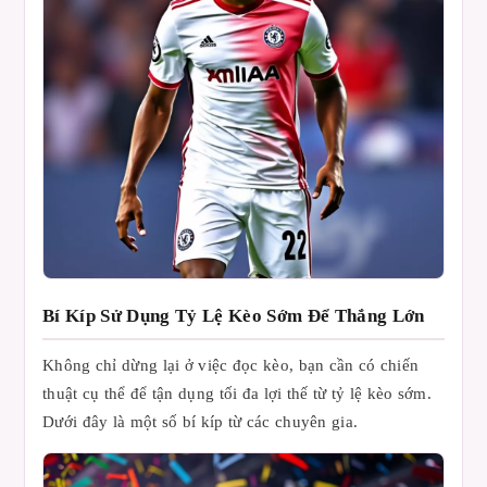
Bí Kíp Sử Dụng Tỷ Lệ Kèo Sớm Để Thắng Lớn
Không chỉ dừng lại ở việc đọc kèo, bạn cần có chiến
thuật cụ thể để tận dụng tối đa lợi thế từ tỷ lệ kèo sớm.
Dưới đây là một số bí kíp từ các chuyên gia.