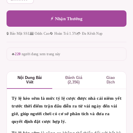
⚡ Nhận Thưởng
🔒 Bảo Mật SSL
🎰 Odds Cao
🔄 Hoàn Trả 1.5%
💳 Đa Kênh Nạp
🔥
220
người đang xem trang này
Nội Dung Bài
Đánh Giá
Giao
Viết
(2,356)
Dịch
Tỷ lệ kèo sớm là mức tỷ lệ cược được nhà cái niêm yết
trước thời điểm trận đấu diễn ra từ vài ngày đến vài
giờ, giúp người chơi có cơ sở phân tích và đưa ra
quyết định đặt cược hợp lý.
Tỷ lệ kèo sớm
là công cụ không thể thiếu đối với bất kỳ