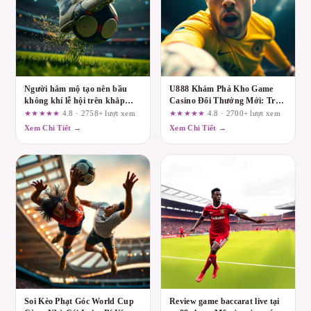
Người hâm mộ tạo nên bầu
U888 Khám Phá Kho Game
không khí lễ hội trên khắp
Casino Đổi Thưởng Mới: Trải
hành tinh: Sức mạnh của đam
Nghiệm Của Người Trong
★★★★★
4.8 · 2758+ lượt xem
★★★★★
4.8 · 2700+ lượt xem
mê kết nối thế giới
Cuộc
Xem Chi Tiết →
Xem Chi Tiết →
Soi Kèo Phạt Góc World Cup
Review game baccarat live tại