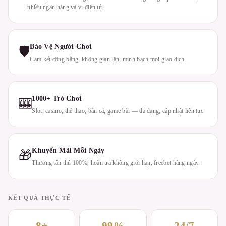
nhiều ngân hàng và ví điện tử.
Bảo Vệ Người Chơi
🛡
Cam kết công bằng, không gian lận, minh bạch mọi giao dịch.
1000+ Trò Chơi
🎰
Slot, casino, thể thao, bắn cá, game bài — đa dạng, cập nhật liên tục.
Khuyến Mãi Mỗi Ngày
🎁
Thưởng tân thủ 100%, hoàn trả không giới hạn, freebet hàng ngày.
KẾT QUẢ THỰC TẾ
8+
99%
24/7