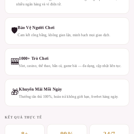
nhiều ngân hàng và ví điện tử.
Bảo Vệ Người Chơi
🛡
Cam kết công bằng, không gian lận, minh bạch mọi giao dịch.
1000+ Trò Chơi
🎰
Slot, casino, thể thao, bắn cá, game bài — đa dạng, cập nhật liên tục.
Khuyến Mãi Mỗi Ngày
🎁
Thưởng tân thủ 100%, hoàn trả không giới hạn, freebet hàng ngày.
KẾT QUẢ THỰC TẾ
8+
99%
24/7