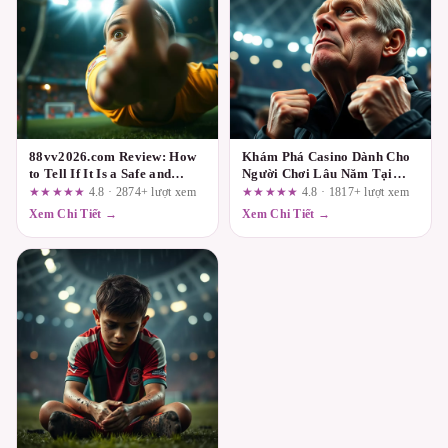
88vv2026.com Review: How
Khám Phá Casino Dành Cho
to Tell If It Is a Safe and
Người Chơi Lâu Năm Tại
Reliable Online Casino
sunwin99.vip — Góc Nhìn
★★★★★
4.8 · 2874+ lượt xem
★★★★★
4.8 · 1817+ lượt xem
Platform
Thực Tế
Xem Chi Tiết →
Xem Chi Tiết →