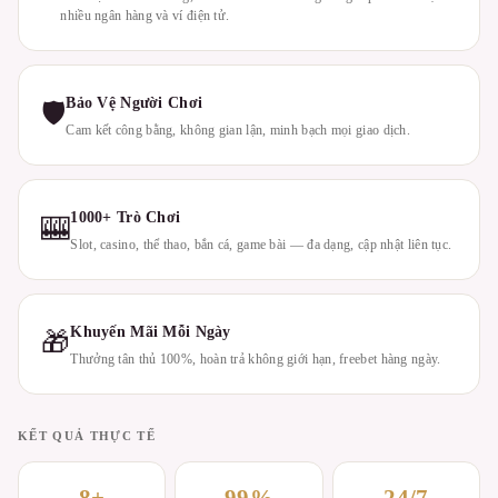
nhiều ngân hàng và ví điện tử.
Bảo Vệ Người Chơi
🛡
Cam kết công bằng, không gian lận, minh bạch mọi giao dịch.
1000+ Trò Chơi
🎰
Slot, casino, thể thao, bắn cá, game bài — đa dạng, cập nhật liên tục.
Khuyến Mãi Mỗi Ngày
🎁
Thưởng tân thủ 100%, hoàn trả không giới hạn, freebet hàng ngày.
KẾT QUẢ THỰC TẾ
8+
99%
24/7