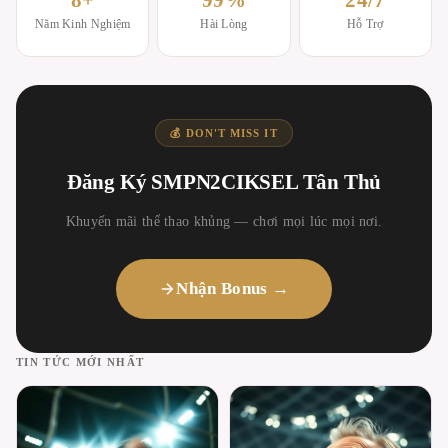
Năm Kinh Nghiệm
Hài Lòng
Hỗ Trợ
💰 DON'T MISS IT
Đăng Ký SMPN2CIKSEL Tân Thủ
Khuyến mãi thể thao khủng — chơi mọi lúc mọi nơi.
Nhận Bonus →
TIN TỨC MỚI NHẤT