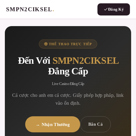
SMPN2CIKSEL
.
Đăng Ký
🤑 THỂ THAO TRỰC TIẾP
Đến Với
SMPN2CIKSEL
Đẳng Cấp
Live Casino Đẳng Cấp
Cá cược cho anh em cá cược. Giấy phép hợp pháp, link
vào ổn định.
→ Nhận Thưởng
Bắn Cá