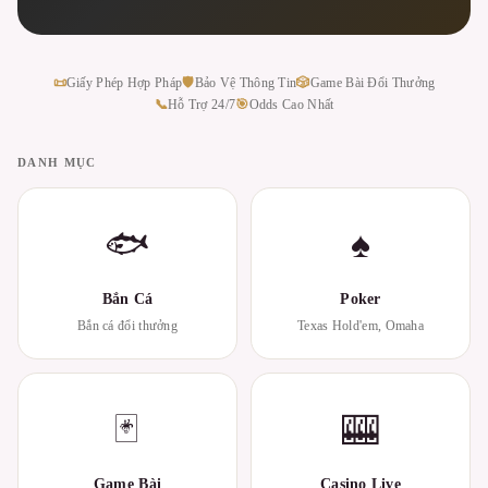
📜
Giấy Phép Hợp Pháp
🛡
Bảo Vệ Thông Tin
🎲
Game Bài Đổi Thưởng
📞
Hỗ Trợ 24/7
🎯
Odds Cao Nhất
DANH MỤC
🐟
♠
Bắn Cá
Poker
Bắn cá đổi thưởng
Texas Hold'em, Omaha
🃏
🎰
Game Bài
Casino Live