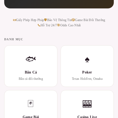
📜
Giấy Phép Hợp Pháp
🛡
Bảo Vệ Thông Tin
🎲
Game Bài Đổi Thưởng
📞
Hỗ Trợ 24/7
🎯
Odds Cao Nhất
DANH MỤC
🐟
♠
Bắn Cá
Poker
Bắn cá đổi thưởng
Texas Hold'em, Omaha
🃏
🎰
Game Bài
Casino Live