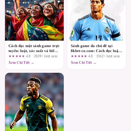
Cách đọc một sảnh game trực
Sảnh game đa chủ đề tại
tuyến: luật, xác suất và biến
8kbet-co.com: Cách đọc luật,
động khi chơi tại bet888.host
xác suất và biến động để đặt
★★★★★
4.8 · 2639+ lượt xem
★★★★★
4.8 · 3162+ lượt xem
cược thông minh
Xem Chi Tiết →
Xem Chi Tiết →