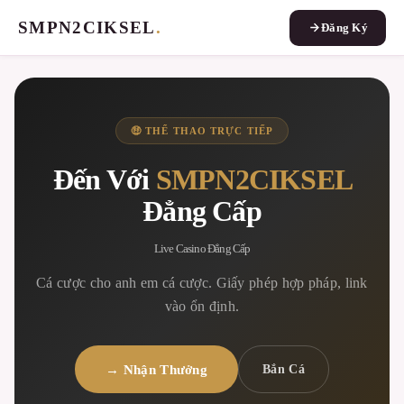
SMPN2CIKSEL
.
Đăng Ký
🤑 THỂ THAO TRỰC TIẾP
Đến Với
SMPN2CIKSEL
Đẳng Cấp
Live Casino Đẳng Cấp
Cá cược cho anh em cá cược. Giấy phép hợp pháp, link
vào ổn định.
→ Nhận Thưởng
Bắn Cá