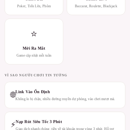
Poker, Tiến Lên, Phỏm
Baccarat, Roulette, Blackjack
⭐
Mới Ra Mắt
Game cập nhật mỗi tuần
VÌ SAO NGƯỜI CHƠI TIN TƯỞNG
Link Vào Ổn Định
🌐
Không lo bị chặn, nhiều đường truyền dự phòng, vào chơi mượt mà.
Nạp Rút Siêu Tốc 3 Phút
⚡
Giao dịch nhanh chóng, tiền về tài khoản trong vòng 3 phút. Hỗ trợ