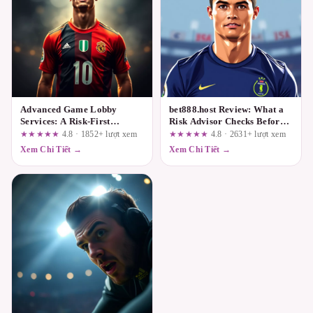
Advanced Game Lobby
bet888.host Review: What a
Services: A Risk-First
Risk Advisor Checks Before
Evaluation Framework for
You Register, Play, or Deposit
★★★★★
4.8 · 1852+ lượt xem
★★★★★
4.8 · 2631+ lượt xem
8kbet
Xem Chi Tiết →
Xem Chi Tiết →