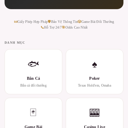
📜
Giấy Phép Hợp Pháp
🛡
Bảo Vệ Thông Tin
🎲
Game Bài Đổi Thưởng
📞
Hỗ Trợ 24/7
🎯
Odds Cao Nhất
DANH MỤC
🐟
♠
Bắn Cá
Poker
Bắn cá đổi thưởng
Texas Hold'em, Omaha
🃏
🎰
Game Bài
Casino Live