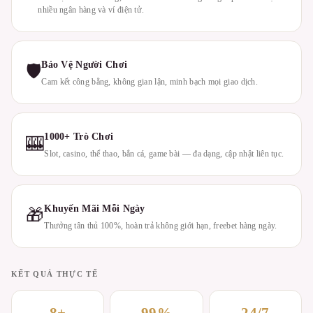
nhiều ngân hàng và ví điện tử.
Bảo Vệ Người Chơi
🛡
Cam kết công bằng, không gian lận, minh bạch mọi giao dịch.
1000+ Trò Chơi
🎰
Slot, casino, thể thao, bắn cá, game bài — đa dạng, cập nhật liên tục.
Khuyến Mãi Mỗi Ngày
🎁
Thưởng tân thủ 100%, hoàn trả không giới hạn, freebet hàng ngày.
KẾT QUẢ THỰC TẾ
8+
99%
24/7