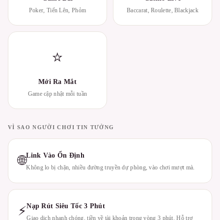
Poker, Tiến Lên, Phỏm
Baccarat, Roulette, Blackjack
⭐
Mới Ra Mắt
Game cập nhật mỗi tuần
VÌ SAO NGƯỜI CHƠI TIN TƯỞNG
Link Vào Ổn Định
🌐
Không lo bị chặn, nhiều đường truyền dự phòng, vào chơi mượt mà.
Nạp Rút Siêu Tốc 3 Phút
⚡
Giao dịch nhanh chóng, tiền về tài khoản trong vòng 3 phút. Hỗ trợ