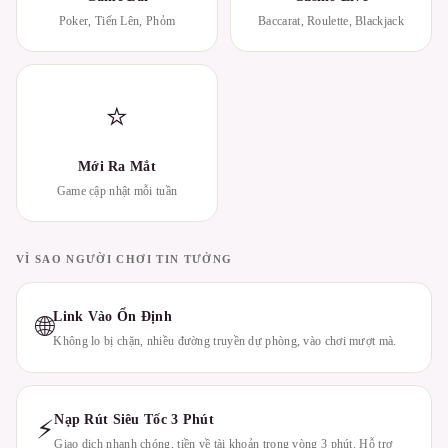
Poker, Tiến Lên, Phỏm
Baccarat, Roulette, Blackjack
⭐
Mới Ra Mắt
Game cập nhật mỗi tuần
VÌ SAO NGƯỜI CHƠI TIN TƯỞNG
Link Vào Ổn Định
🌐
Không lo bị chặn, nhiều đường truyền dự phòng, vào chơi mượt mà.
Nạp Rút Siêu Tốc 3 Phút
⚡
Giao dịch nhanh chóng, tiền về tài khoản trong vòng 3 phút. Hỗ trợ