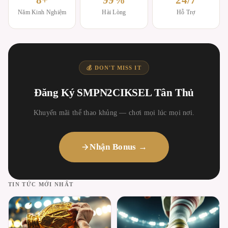
Năm Kinh Nghiệm
Hài Lòng
Hỗ Trợ
💰 DON'T MISS IT
Đăng Ký SMPN2CIKSEL Tân Thủ
Khuyến mãi thể thao khủng — chơi mọi lúc mọi nơi.
Nhận Bonus →
TIN TỨC MỚI NHẤT