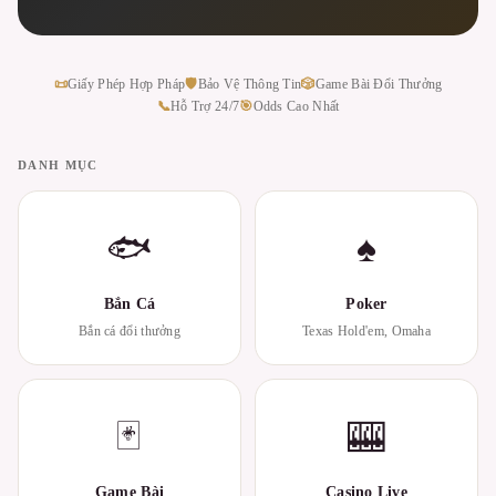
📜
Giấy Phép Hợp Pháp
🛡
Bảo Vệ Thông Tin
🎲
Game Bài Đổi Thưởng
📞
Hỗ Trợ 24/7
🎯
Odds Cao Nhất
DANH MỤC
🐟
♠
Bắn Cá
Poker
Bắn cá đổi thưởng
Texas Hold'em, Omaha
🃏
🎰
Game Bài
Casino Live