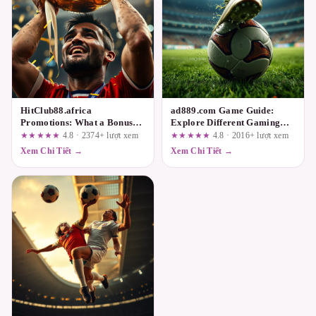
HitClub88.africa
ad889.com Game Guide:
Promotions: What a Bonus
Explore Different Gaming
Hunter Actually Checks
Experiences
★★★★★
4.8 · 2374+ lượt xem
★★★★★
4.8 · 2016+ lượt xem
Before Claiming
Xem Chi Tiết →
Xem Chi Tiết →