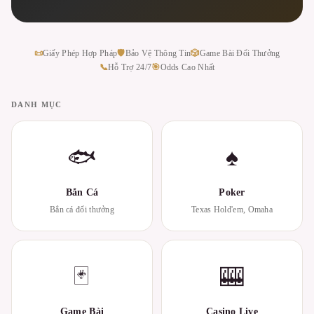
📜
Giấy Phép Hợp Pháp
🛡
Bảo Vệ Thông Tin
🎲
Game Bài Đổi Thưởng
📞
Hỗ Trợ 24/7
🎯
Odds Cao Nhất
DANH MỤC
🐟
♠
Bắn Cá
Poker
Bắn cá đổi thưởng
Texas Hold'em, Omaha
🃏
🎰
Game Bài
Casino Live