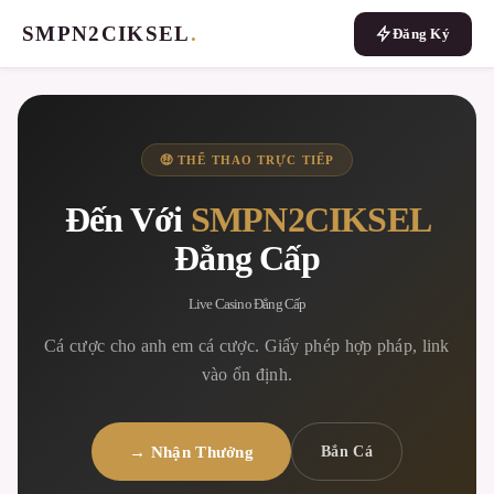
SMPN2CIKSEL
.
Đăng Ký
🤑 THỂ THAO TRỰC TIẾP
Đến Với
SMPN2CIKSEL
Đẳng Cấp
Live Casino Đẳng Cấp
Cá cược cho anh em cá cược. Giấy phép hợp pháp, link
vào ổn định.
→ Nhận Thưởng
Bắn Cá