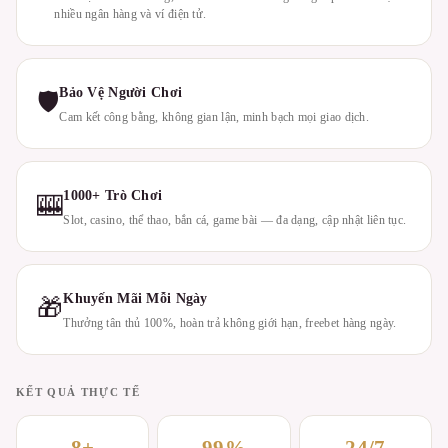
nhiều ngân hàng và ví điện tử.
Bảo Vệ Người Chơi
🛡
Cam kết công bằng, không gian lận, minh bạch mọi giao dịch.
1000+ Trò Chơi
🎰
Slot, casino, thể thao, bắn cá, game bài — đa dạng, cập nhật liên tục.
Khuyến Mãi Mỗi Ngày
🎁
Thưởng tân thủ 100%, hoàn trả không giới hạn, freebet hàng ngày.
KẾT QUẢ THỰC TẾ
8+
99%
24/7