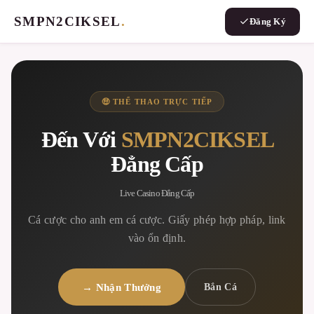
SMPN2CIKSEL
.
Đăng Ký
🤑 THỂ THAO TRỰC TIẾP
Đến Với
SMPN2CIKSEL
Đẳng Cấp
Live Casino Đẳng Cấp
Cá cược cho anh em cá cược. Giấy phép hợp pháp, link
vào ổn định.
→ Nhận Thưởng
Bắn Cá