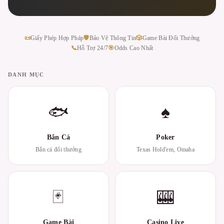
📜
Giấy Phép Hợp Pháp
🛡
Bảo Vệ Thông Tin
🎲
Game Bài Đổi Thưởng
📞
Hỗ Trợ 24/7
🎯
Odds Cao Nhất
DANH MỤC
🐟
♠
Bắn Cá
Poker
Bắn cá đổi thưởng
Texas Hold'em, Omaha
🃏
🎰
Game Bài
Casino Live