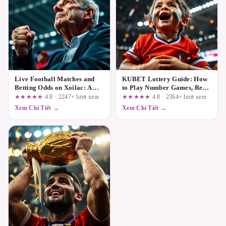
Live Football Matches and
KUBET Lottery Guide: How
Betting Odds on Xoilac: A
to Play Number Games, Read
Bankroll Manager’s First
Draws, and Check Results
★★★★★
4.8 · 2247+ lượt xem
★★★★★
4.8 · 2364+ lượt xem
Look
Xem Chi Tiết →
Xem Chi Tiết →