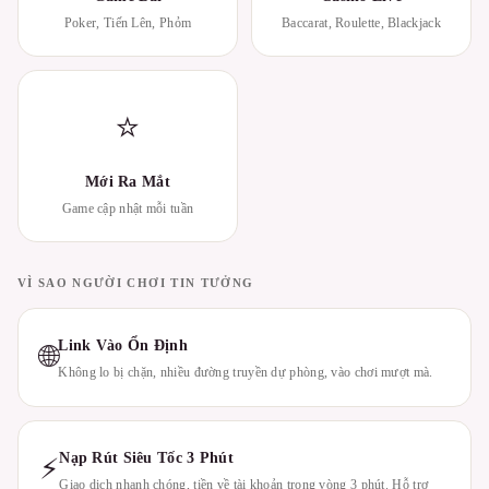
Poker, Tiến Lên, Phỏm
Baccarat, Roulette, Blackjack
⭐
Mới Ra Mắt
Game cập nhật mỗi tuần
VÌ SAO NGƯỜI CHƠI TIN TƯỞNG
Link Vào Ổn Định
🌐
Không lo bị chặn, nhiều đường truyền dự phòng, vào chơi mượt mà.
Nạp Rút Siêu Tốc 3 Phút
⚡
Giao dịch nhanh chóng, tiền về tài khoản trong vòng 3 phút. Hỗ trợ