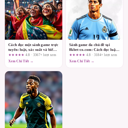
Cách đọc một sảnh game trực
Sảnh game đa chủ đề tại
tuyến: luật, xác suất và biến
8kbet-co.com: Cách đọc luật,
động khi chơi tại bet888.host
xác suất và biến động để đặt
★★★★★
4.8 · 3367+ lượt xem
★★★★★
4.8 · 3184+ lượt xem
cược thông minh
Xem Chi Tiết →
Xem Chi Tiết →