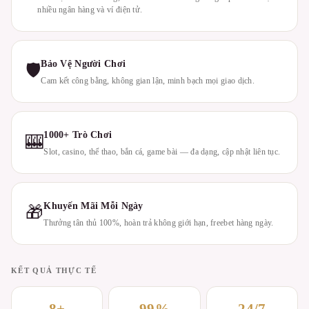
nhiều ngân hàng và ví điện tử.
Bảo Vệ Người Chơi
🛡
Cam kết công bằng, không gian lận, minh bạch mọi giao dịch.
1000+ Trò Chơi
🎰
Slot, casino, thể thao, bắn cá, game bài — đa dạng, cập nhật liên tục.
Khuyến Mãi Mỗi Ngày
🎁
Thưởng tân thủ 100%, hoàn trả không giới hạn, freebet hàng ngày.
KẾT QUẢ THỰC TẾ
8+
99%
24/7