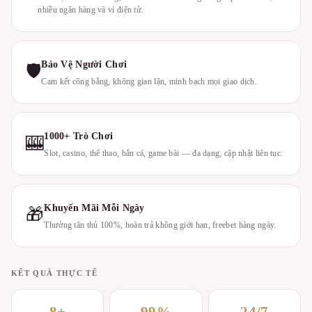
nhiều ngân hàng và ví điện tử.
Bảo Vệ Người Chơi
🛡
Cam kết công bằng, không gian lận, minh bạch mọi giao dịch.
1000+ Trò Chơi
🎰
Slot, casino, thể thao, bắn cá, game bài — đa dạng, cập nhật liên tục.
Khuyến Mãi Mỗi Ngày
🎁
Thưởng tân thủ 100%, hoàn trả không giới hạn, freebet hàng ngày.
KẾT QUẢ THỰC TẾ
8+
99%
24/7