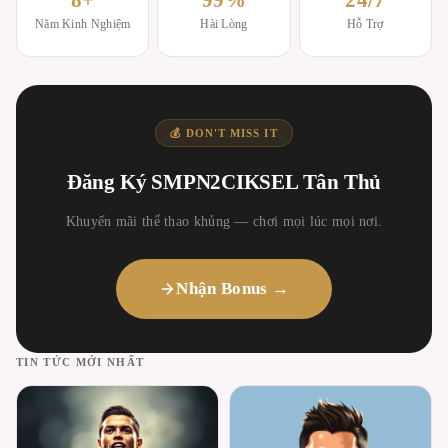
Năm Kinh Nghiệm
Hài Lòng
Hỗ Trợ
💰 DON'T MISS IT
Đăng Ký SMPN2CIKSEL Tân Thủ
Khuyến mãi thể thao khủng — chơi mọi lúc mọi nơi.
Nhận Bonus →
TIN TỨC MỚI NHẤT