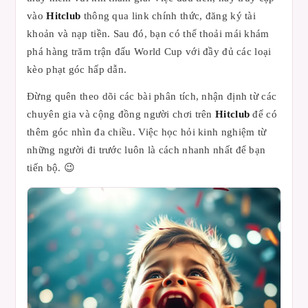
vào
Hitclub
thông qua link chính thức, đăng ký tài
khoản và nạp tiền. Sau đó, bạn có thể thoải mái khám
phá hàng trăm trận đấu World Cup với đầy đủ các loại
kèo phạt góc hấp dẫn.
Đừng quên theo dõi các bài phân tích, nhận định từ các
chuyên gia và cộng đồng người chơi trên
Hitclub
để có
thêm góc nhìn đa chiều. Việc học hỏi kinh nghiệm từ
những người đi trước luôn là cách nhanh nhất để bạn
tiến bộ. 😉