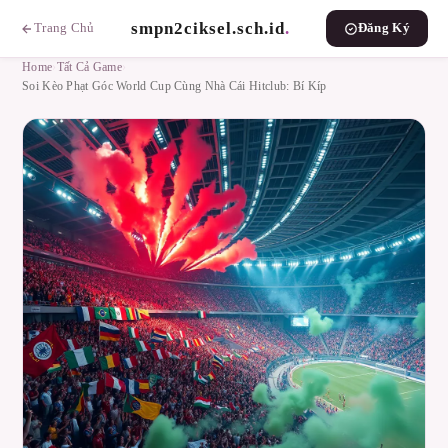
smpn2ciksel.sch.id
.
Trang Chủ
Đăng Ký
Home
›
Tất Cả Game
›
Soi Kèo Phạt Góc World Cup Cùng Nhà Cái Hitclub: Bí Kíp