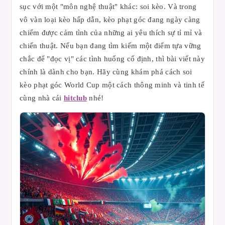
sục với một "môn nghệ thuật" khác: soi kèo. Và trong
vô vàn loại kèo hấp dẫn, kèo phạt góc đang ngày càng
chiếm được cảm tình của những ai yêu thích sự tỉ mỉ và
chiến thuật. Nếu bạn đang tìm kiếm một điểm tựa vững
chắc để "đọc vị" các tình huống cố định, thì bài viết này
chính là dành cho bạn. Hãy cùng khám phá cách soi
kèo phạt góc World Cup một cách thông minh và tinh tế
cùng nhà cái
hitclub
nhé!