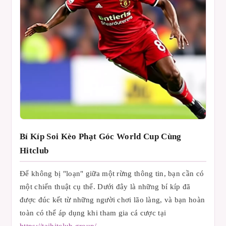
Bí Kíp Soi Kèo Phạt Góc World Cup Cùng
Hitclub
Để không bị "loạn" giữa một rừng thông tin, bạn cần có
một chiến thuật cụ thể. Dưới đây là những bí kíp đã
được đúc kết từ những người chơi lão làng, và bạn hoàn
toàn có thể áp dụng khi tham gia cá cược tại
https://taihitclub.group/
.