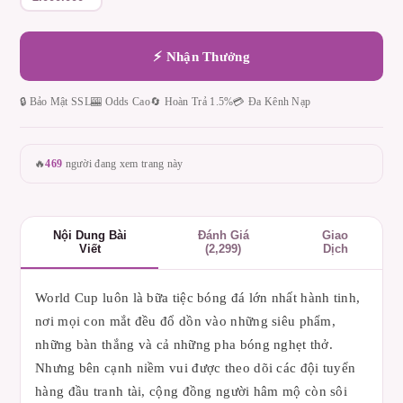
⚡ Nhận Thưởng
🔒 Bảo Mật SSL
🎰 Odds Cao
🔄 Hoàn Trả 1.5%
💳 Đa Kênh Nạp
🔥
469
người đang xem trang này
Nội Dung Bài
Đánh Giá
Giao
Viết
(2,299)
Dịch
World Cup luôn là bữa tiệc bóng đá lớn nhất hành tinh,
nơi mọi con mắt đều đổ dồn vào những siêu phẩm,
những bàn thắng và cả những pha bóng nghẹt thở.
Nhưng bên cạnh niềm vui được theo dõi các đội tuyển
hàng đầu tranh tài, cộng đồng người hâm mộ còn sôi