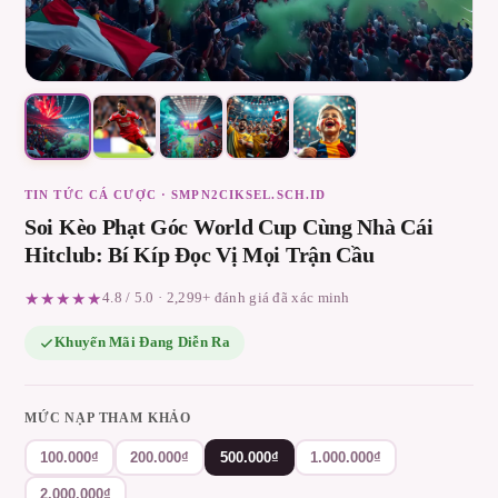
TIN TỨC CÁ CƯỢC · SMPN2CIKSEL.SCH.ID
Soi Kèo Phạt Góc World Cup Cùng Nhà Cái
Hitclub: Bí Kíp Đọc Vị Mọi Trận Cầu
★★★★★
4.8 / 5.0 · 2,299+ đánh giá đã xác minh
Khuyến Mãi Đang Diễn Ra
MỨC NẠP THAM KHẢO
100.000₫
200.000₫
500.000₫
1.000.000₫
2.000.000₫