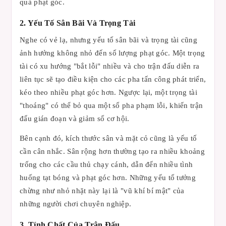
quả phạt góc.
2. Yếu Tố Sân Bãi Và Trọng Tài
Nghe có vẻ lạ, nhưng yếu tố sân bãi và trọng tài cũng
ảnh hưởng không nhỏ đến số lượng phạt góc. Một trọng
tài có xu hướng "bắt lỗi" nhiều và cho trận đấu diễn ra
liên tục sẽ tạo điều kiện cho các pha tấn công phát triển,
kéo theo nhiều phạt góc hơn. Ngược lại, một trọng tài
"thoáng" có thể bỏ qua một số pha phạm lỗi, khiến trận
đấu gián đoạn và giảm số cơ hội.
Bên cạnh đó, kích thước sân và mặt cỏ cũng là yếu tố
cần cân nhắc. Sân rộng hơn thường tạo ra nhiều khoảng
trống cho các cầu thủ chạy cánh, dẫn đến nhiều tình
huống tạt bóng và phạt góc hơn. Những yếu tố tưởng
chừng như nhỏ nhặt này lại là "vũ khí bí mật" của
những người chơi chuyên nghiệp.
3. Tính Chất Của Trận Đấu