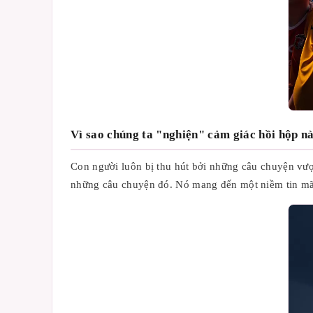
Vì sao chúng ta "nghiện" cảm giác hồi hộp n
Con người luôn bị thu hút bởi những câu chuyện vư
những câu chuyện đó. Nó mang đến một niềm tin mãnh l