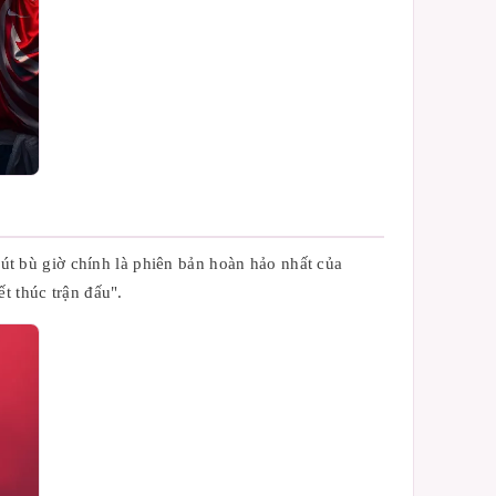
út bù giờ chính là phiên bản hoàn hảo nhất của
t thúc trận đấu".