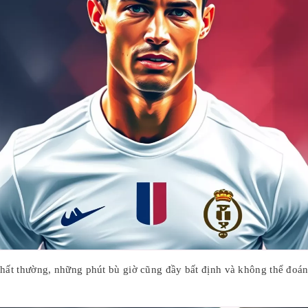
i thất thường, những phút bù giờ cũng đầy bất định và không thể đoá