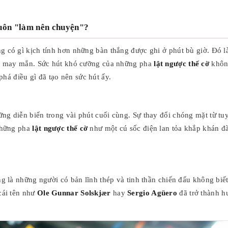
luôn "làm nên chuyện"?
 có gì kịch tính hơn những bàn thắng được ghi ở phút bù giờ. Đó là
hút may mắn. Sức hút khó cưỡng của những pha
lật ngược thế cờ
không
á điều gì đã tạo nên sức hút ấy.
g diễn biến trong vài phút cuối cùng. Sự thay đổi chóng mặt từ tuy
 Những pha
lật ngược thế cờ
như một cú sốc điện lan tỏa khắp khán đà
ng là những người có bản lĩnh thép và tinh thần chiến đấu không bi
cái tên như
Ole Gunnar Solskjær
hay
Sergio Agüero
đã trở thành h