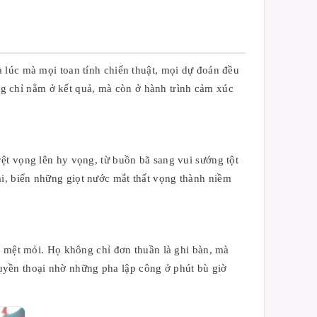
 lúc mà mọi toan tính chiến thuật, mọi dự đoán đều
 chỉ nằm ở kết quả, mà còn ở hành trình cảm xúc
ệt vọng lên hy vọng, từ buồn bã sang vui sướng tột
i, biến những giọt nước mắt thất vọng thành niềm
ết mệt mỏi. Họ không chỉ đơn thuần là ghi bàn, mà
uyền thoại nhờ những pha lập công ở phút bù giờ