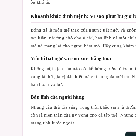
òa khó tả.
Khoảnh khắc định mệnh: Vì sao phút bù giờ 
Bóng đá là môn thể thao của những bất ngờ, và không
tan biến, nhường chỗ cho ý chí, bản lĩnh và một c
mà nó mang lại cho người hâm mộ. Hãy cùng khám ph
Yếu tố bất ngờ và cảm xúc thăng hoa
Không một kịch bản nào có thể lường trước được nhữn
cùng là thứ gia vị đặc biệt mà chỉ bóng đá mới có.
hân hoan vô bờ.
Bản lĩnh của người hùng
Những cầu thủ tỏa sáng trong thời khắc sinh tử thườ
còn là hiện thân của hy vọng cho cả tập thể. Những 
mang tính bước ngoặt.