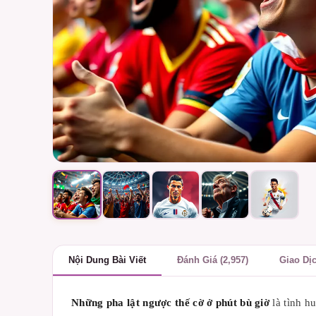
Nội Dung Bài Viết
Đánh Giá (2,957)
Giao Dị
Những pha lật ngược thế cờ ở phút bù giờ
là tình h