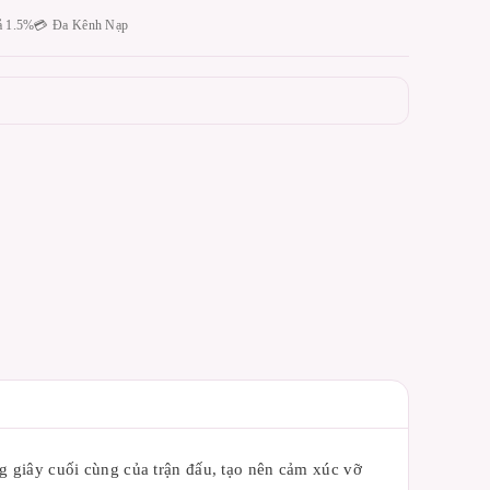
ả 1.5%
💳 Đa Kênh Nạp
 giây cuối cùng của trận đấu, tạo nên cảm xúc vỡ