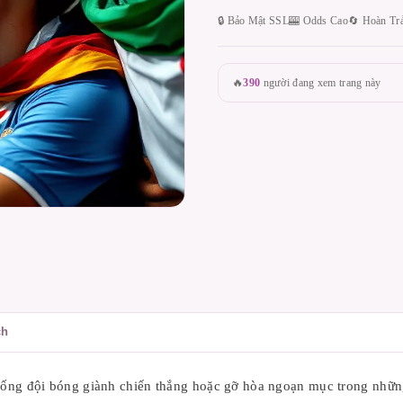
🔒 Bảo Mật SSL
🎰 Odds Cao
🔄 Hoàn Tr
🔥
390
người đang xem trang này
ch
uống đội bóng giành chiến thắng hoặc gỡ hòa ngoạn mục trong những