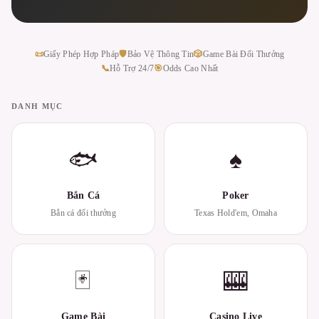
📜
Giấy Phép Hợp Pháp
🛡
Bảo Vệ Thông Tin
🎲
Game Bài Đổi Thưởng
📞
Hỗ Trợ 24/7
🎯
Odds Cao Nhất
DANH MỤC
🐟
♠
Bắn Cá
Poker
Bắn cá đổi thưởng
Texas Hold'em, Omaha
🃏
🎰
Game Bài
Casino Live