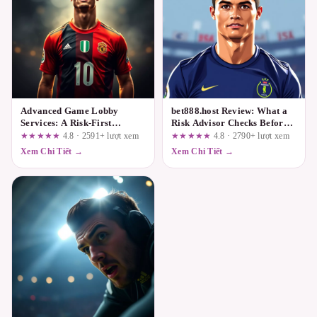
Advanced Game Lobby
bet888.host Review: What a
Services: A Risk-First
Risk Advisor Checks Before
Evaluation Framework for
You Register, Play, or Deposit
★★★★★
4.8 · 2591+ lượt xem
★★★★★
4.8 · 2790+ lượt xem
8kbet
Xem Chi Tiết →
Xem Chi Tiết →