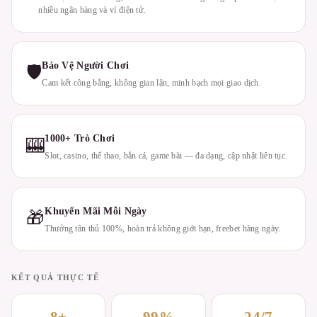
nhiều ngân hàng và ví điện tử.
Bảo Vệ Người Chơi
🛡
Cam kết công bằng, không gian lận, minh bạch mọi giao dịch.
1000+ Trò Chơi
🎰
Slot, casino, thể thao, bắn cá, game bài — đa dạng, cập nhật liên tục.
Khuyến Mãi Mỗi Ngày
🎁
Thưởng tân thủ 100%, hoàn trả không giới hạn, freebet hàng ngày.
KẾT QUẢ THỰC TẾ
8+
99%
24/7