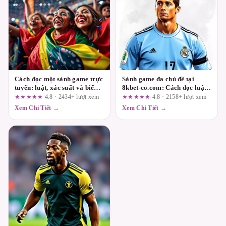
Cách đọc một sảnh game trực
Sảnh game đa chủ đề tại
tuyến: luật, xác suất và biến
8kbet-co.com: Cách đọc luật,
động khi chơi tại bet888.host
xác suất và biến động để đặt
★★★★★
4.8 · 2434+ lượt xem
★★★★★
4.8 · 2158+ lượt xem
cược thông minh
Xem Chi Tiết →
Xem Chi Tiết →