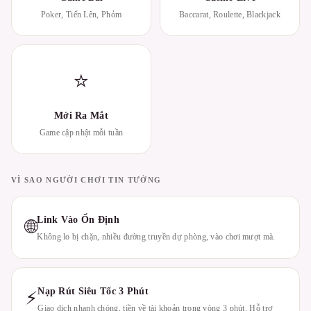
Poker, Tiến Lên, Phỏm
Baccarat, Roulette, Blackjack
⭐
Mới Ra Mắt
Game cập nhật mỗi tuần
VÌ SAO NGƯỜI CHƠI TIN TƯỞNG
Link Vào Ổn Định
🌐
Không lo bị chặn, nhiều đường truyền dự phòng, vào chơi mượt mà.
Nạp Rút Siêu Tốc 3 Phút
⚡
Giao dịch nhanh chóng, tiền về tài khoản trong vòng 3 phút. Hỗ trợ