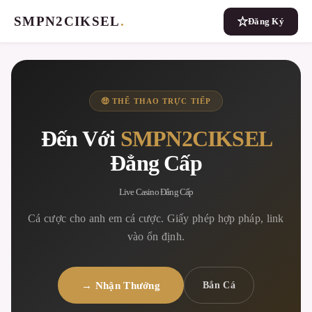
SMPN2CIKSEL
.
Đăng Ký
🤑 THỂ THAO TRỰC TIẾP
Đến Với
SMPN2CIKSEL
Đẳng Cấp
Live Casino Đẳng Cấp
Cá cược cho anh em cá cược. Giấy phép hợp pháp, link
vào ổn định.
→ Nhận Thưởng
Bắn Cá