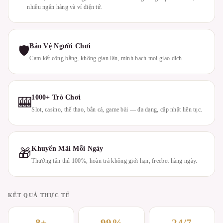
nhiều ngân hàng và ví điện tử.
Bảo Vệ Người Chơi
🛡
Cam kết công bằng, không gian lận, minh bạch mọi giao dịch.
1000+ Trò Chơi
🎰
Slot, casino, thể thao, bắn cá, game bài — đa dạng, cập nhật liên tục.
Khuyến Mãi Mỗi Ngày
🎁
Thưởng tân thủ 100%, hoàn trả không giới hạn, freebet hàng ngày.
KẾT QUẢ THỰC TẾ
8+
99%
24/7