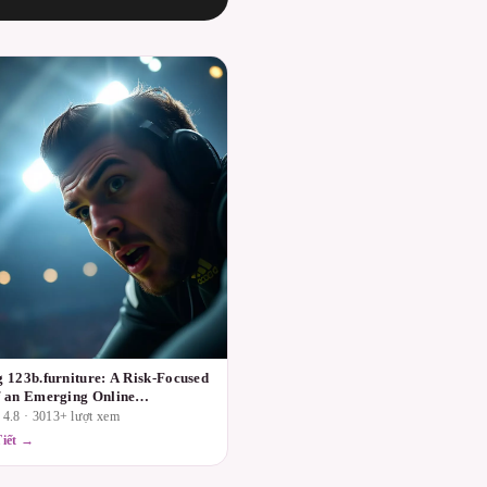
 123b.furniture: A Risk-Focused
f an Emerging Online
nment Platform
★
4.8 · 3013+ lượt xem
iết →