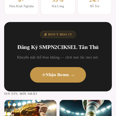
Năm Kinh Nghiệm
Hài Lòng
Hỗ Trợ
💰 DON'T MISS IT
Đăng Ký SMPN2CIKSEL Tân Thủ
Khuyến mãi thể thao khủng — chơi mọi lúc mọi nơi.
Nhận Bonus →
TIN TỨC MỚI NHẤT