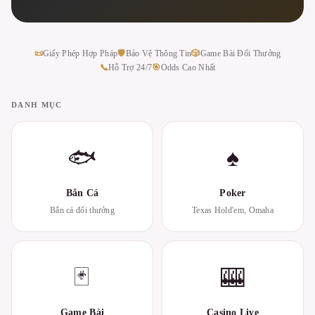
📜
Giấy Phép Hợp Pháp
🛡
Bảo Vệ Thông Tin
🎲
Game Bài Đổi Thưởng
📞
Hỗ Trợ 24/7
🎯
Odds Cao Nhất
DANH MỤC
🐟
♠
Bắn Cá
Poker
Bắn cá đổi thưởng
Texas Hold'em, Omaha
🃏
🎰
Game Bài
Casino Live