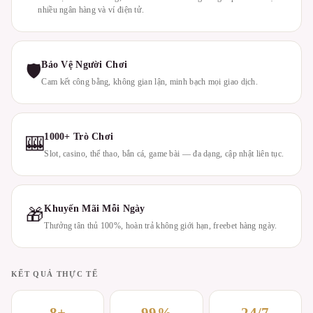
nhiều ngân hàng và ví điện tử.
Bảo Vệ Người Chơi
🛡
Cam kết công bằng, không gian lận, minh bạch mọi giao dịch.
1000+ Trò Chơi
🎰
Slot, casino, thể thao, bắn cá, game bài — đa dạng, cập nhật liên tục.
Khuyến Mãi Mỗi Ngày
🎁
Thưởng tân thủ 100%, hoàn trả không giới hạn, freebet hàng ngày.
KẾT QUẢ THỰC TẾ
8+
99%
24/7