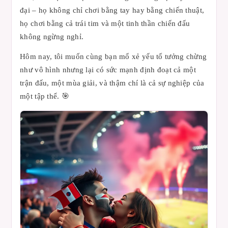
đại – họ không chỉ chơi bằng tay hay bằng chiến thuật,
họ chơi bằng cả trái tim và một tinh thần chiến đấu
không ngừng nghỉ.
Hôm nay, tôi muốn cùng bạn mổ xẻ yếu tố tưởng chừng
như vô hình nhưng lại có sức mạnh định đoạt cả một
trận đấu, một mùa giải, và thậm chí là cả sự nghiệp của
một tập thể. 🎯