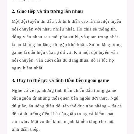
2. Giao tiếp và tin tưởng lẫn nhau
Một đội tuyển thi đấu với tinh thần cao là một đội tuyển
nói chuyện với nhau nhiều nhất. Họ chia sẻ thông tin,
động viên nhau sau mỗi pha xử lý, và quan trọng nhất
là họ không im lặng khi gặp khó khăn. Sự im lặng trong
game là dấu hiệu của sự đổ vỡ. Khi một đội tuyển vẫn
nói chuyện, vẫn cười đùa dù đang thua, đó là lúc họ
nguy hiểm nhất.
3. Duy trì thể lực và tinh thần bên ngoài game
Nghe có vẻ lạ, nhưng tinh thần chiến đấu trong game
bắt nguồn từ những thói quen bên ngoài đời thực. Ngủ
đủ giấc, ăn uống điều độ, tập thể dục nhẹ nhàng – tất cả
đều ảnh hưởng đến khả năng tập trung và kiểm soát
cảm xúc. Một cơ thể khỏe mạnh là nền tảng cho một
tinh thần thép.