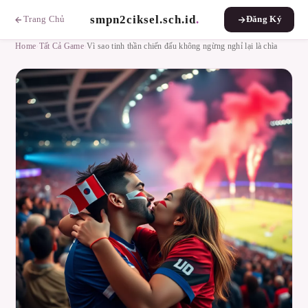
smpn2ciksel.sch.id
.
Trang Chủ
Đăng Ký
Home
›
Tất Cả Game
›
Vì sao tinh thần chiến đấu không ngừng nghỉ lại là chìa