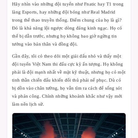
Hãy nhìn vào những đội tuyển như Fnatic hay T1 trong
làng Esports, hay những đội bóng như Real Madrid
trong thể thao truyền thống. Điểm chung của họ là gì?
Đó là khả năng lội ngược dòng đáng kinh ngạc. Họ có
thể bị dẫn trước, nhưng họ không bao giờ ngừng tin
tưởng vào bản thân và đồng đội.
Gần đây, tôi có theo dõi một giải đấu nhỏ và thấy một
đội tuyển Việt Nam thi đấu cực kỳ ấn tượng. Họ không
phải là đội mạnh nhất về mặt kỹ thuật, nhưng họ có một
tinh thần chiến đấu khiến đối thủ phải nể phục. Dù có
bị dồn vào chân tường, họ vẫn tìm ra cách để sống sót
và phản công. Chính những khoảnh khắc như vậy mới
làm nên lịch sử.