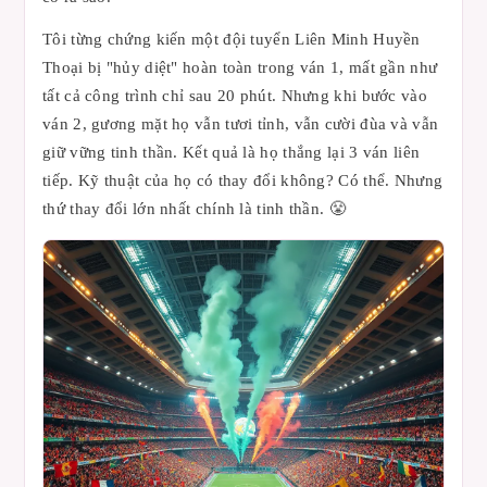
Tôi từng chứng kiến một đội tuyển Liên Minh Huyền
Thoại bị "hủy diệt" hoàn toàn trong ván 1, mất gần như
tất cả công trình chỉ sau 20 phút. Nhưng khi bước vào
ván 2, gương mặt họ vẫn tươi tỉnh, vẫn cười đùa và vẫn
giữ vững tinh thần. Kết quả là họ thắng lại 3 ván liên
tiếp. Kỹ thuật của họ có thay đổi không? Có thể. Nhưng
thứ thay đổi lớn nhất chính là tinh thần. 😤